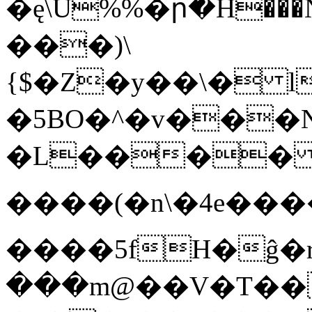
�ę\U%%�ր�H���N�
���)\
{$�Z�y��\� l"�
�5BO�^�v���N
�L���� ����fMآ���JP��
����(�n\�4e��
����5fH�ĝ�r�s��ѠqB�G2#U�%�D
���m@��V�T��