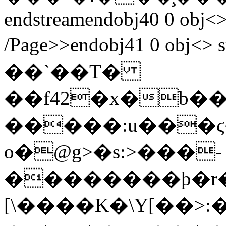
endstreamendobj40 0 obj<>
/Page>>endobj41 0 obj<> stre
��`��T�
��f42�x�b
�����:u���ϛ
o�@g>�s:>���-
��������þ�r�2
[\����K�\Y[��>: