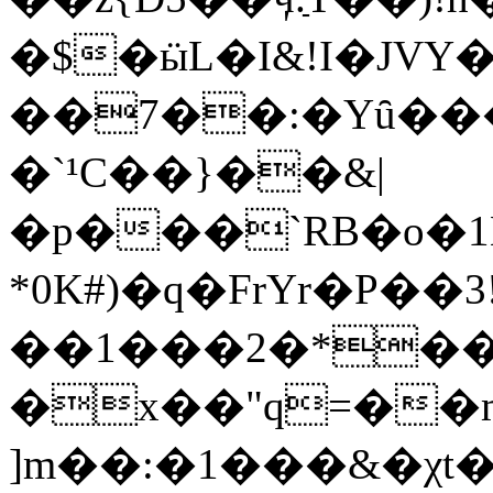
�$�ӹL�I&!I�JVY�
��7��:�Yȗ���
�`¹C��}��&|
�p���`RB�o�
*0K#)�q�FrYr�P��3
��1���2�*��
�x��"q=��mt�I�Xۼ�����B�
]m��:�1���&�χt