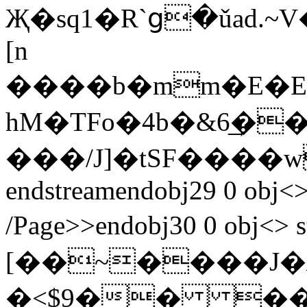
Җ�sq1�R`ց�ǔad.~V
[n
����b�mm�E�E
hM�TFo�4b�&6͢�
���/J]�tSF����
endstreamendobj29 0 obj<>
/Page>>endobj30 0 obj<>
[��~����
�<$9�� ��