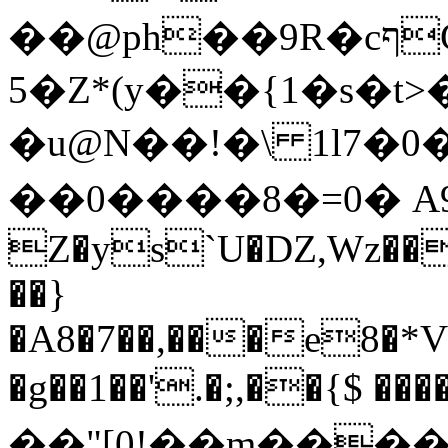
��
5�Z*(y��{1�s�t>�P
�u@N��!�\ 1l7�
��0����8�=0� A
Z�ys`U�Ǳ,Wz��
��}
�A8�7��,���e8�*V
�g��1��'.�;,��{$ �
��"[0!��m����