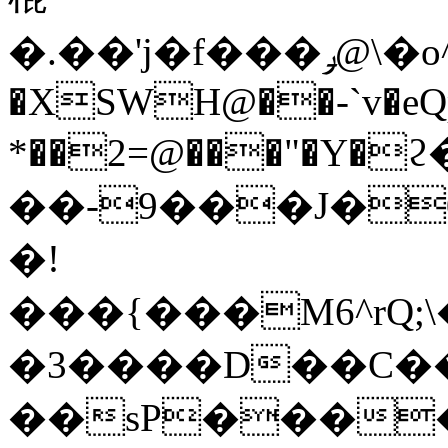
�.��'j�f���ݛ@\�o^"*Xd���&K N�jn^i
�XЅWH@��-`v�eQ
*��2=@���"�Y
��-9���J�0��
�!
���{���M6^rQ;\
�3����D��C��,
��sP�
���