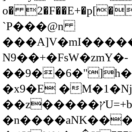
o� 2�F��E+�p[���ҵ����0
`P���@n
���A]V�mI�����J�ɳ�
N9��+�FsW�zmY�-
��9��6�"]h�
�x9�E �M�1�ǋ
��z�����ץU=+bt�r�2�W�l���Ey%��Rs!%���"��N1$jP|
�n����aNK���