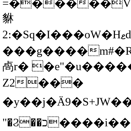
=������V�
貅
2:�Sq�I���oW�Hޱd�KVIAt��x^�K���l4�l�ɩ�0
���g����m#�Rɮ&'�
卨r� �e"�u����
Z2���
�y��j�Ä9�S+JW����t'�y��S����hj؄ K�P
"�Ϩ��ﬤ����i��{�m�ymV�����4�0=-