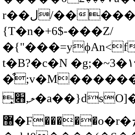
r��ل/�����w�=�w�:]�j,��Vc>
{T�n�+6$-���Z/
�{"���=yϕAn<f~��y� 4>�s���
t�B?�c�N �g;�~3�١�}
�͒;v�M
������
ލ,׋͎�a��}dsO]���r��ᭀO#�P�Ds(l9
޸�F�����о�r�ܡ�E-