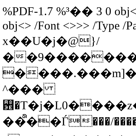
%PDF-1.7 %³�� 3 0 obj<>
obj<> /Font <>>> /Type /P
x��U�j�@}/
��9�������
����.���m]�
^���
꠾�T�j�L0���
��᩺��Ѓ���/����