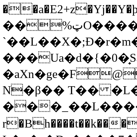
��a�E2+z�Yj��
��%ټO����:���k , �
`��L��X�;Ɖ�r�m
���Ua�d�{�0�̟
�aXn�ge�F@
N�β�� T�� �L
���_��L���
r�Bh����t��k���