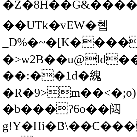
�Z�8Н��G&�����
��UTk�vEW�혭
_D%�~�[K����9޿��R�ӥ�l4"��0���uE
�>w2B��u@ld�
��:��1d�䌆
�R�9>m��<�;o
�b���?6o��闼
g!Y�Hi�B\��C��