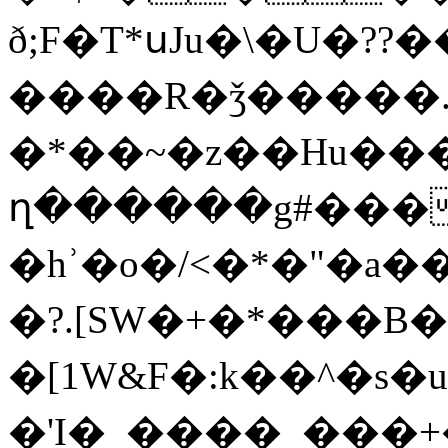
ð;F�T*սJu�\�U�??��
����R�ǯ�����.
�*��~�z��Hu���
ղ������g#���
�hʾ�o�/<�*�"�a��
�?.[SW�+�*���B�
�[1W&F�:k��^�s
�'I�_����_���+