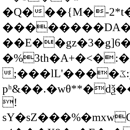
�Q���{M�-2*t�
��������DA�t��`�
��E��gz�3�g]6
�%3th�A+�<�:�נ��
;���lL'����ػ:y��#��
pʰ&��.�wθ**�d
!
sY�sZ���%�mxw