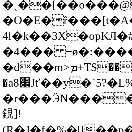
�ˎ��[��o���@
�O�E�ȑ���[t�A�A
4l�k��3X�opKЛ�
�4���ۡ +ø�:��
�d��m>ܡ+T$���_��'pe�jK�
�a8׌Јť��y�`5?�L%�H�3|
�r���ӬN����
鋧]!
(R�J�f�%�|]��