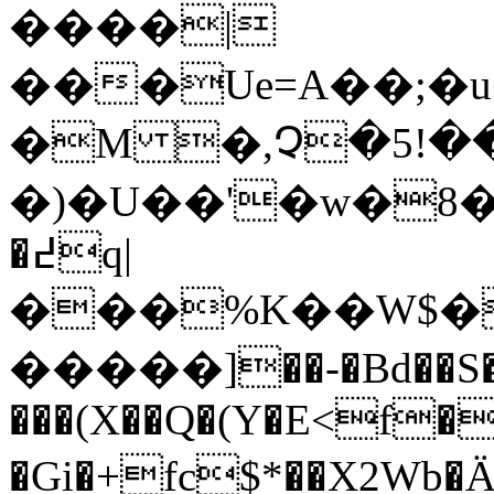
����|
���Ue=A��;�u
�M �,Չ�5!�
�)�U��'�w�8�4em�z$
�߄q|
���%K��W$�!Z�ۢ� :u��<�4�H,�4;3٤�a��)z
�����]��-�Bd��S�
���(X��Q�(Y�E<f�
�Gi�+fc$*��X2Wb�