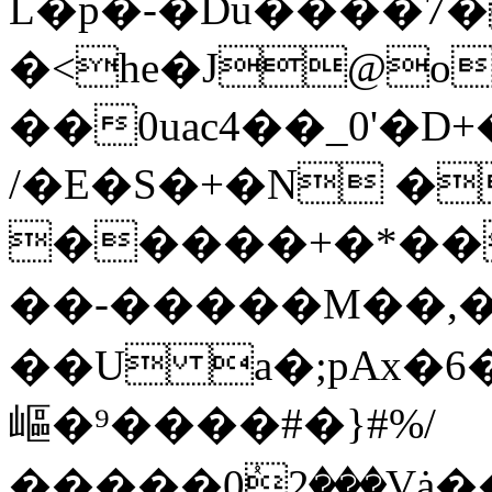
L�p�-�Du����7�
�<he�J@o
��0uac4��_0'�D
/�E�S�+�N �
�����+�*���Mr`�ܦb
��-�����M��,
��U a�;pAx�6��
嶇�⁹����#�}#%/
�����0ٝ2��