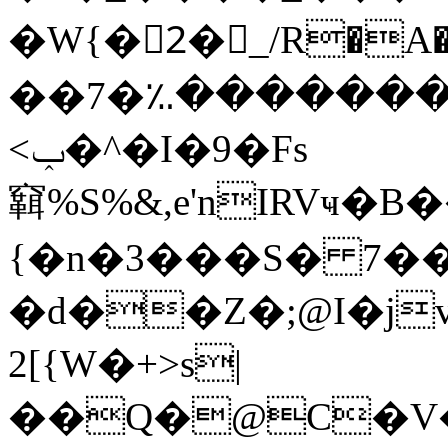
�W{�2ٓ�_/R�A��(
��7�؉��������
<ݕ�^�I�9�Fs
䇀%S%&,e'nIRVҹ�
{�n�3���S� 7�
�d��Z�;@I�j
2[{W�+>s|
��Q�@C�V�'