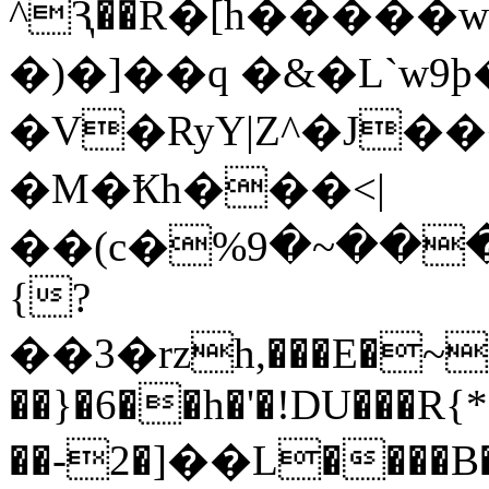
^Ԇ��R�[h�����w
�)�]��q �&�L`w9þ
�V�RyY|Z^�J
�M�Ҟh���<|
��(c�%ڪ���~�9f2�4\Tl��{�����TҒ�[oF�K���.2b�M�"]��-
{?
��3�rzh,���E�~{
��}�6��h�'�!DU���R
��-2�]��L����