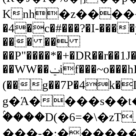
Knh�z����
�4�c�#���?�I-����
��� ��
��P"����*�+�DR��r��1
��WW��ݔif���~o���hD�:
(��g��7P�4k�D¿��o @��
g
�Ά����s��t
ۢ����D(�6=�\�z
���-�:���̧��