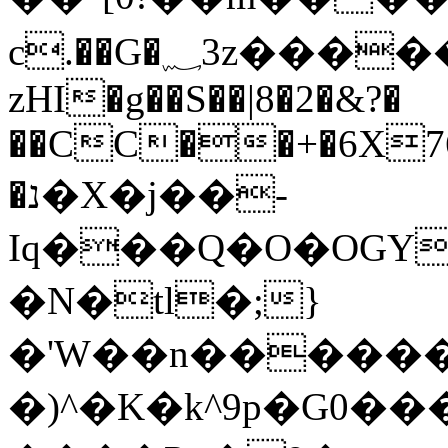
c.��G�؁3z�������*�t21{�t�0O���s�˖U���΃
zHI�g��S��|8�2�&?�
��CC��+�6X76"t
�נ�X�j��-
Iq���Q�O�OGY
�N�tl�;}
�'W��n���������
�)^�K�k^9p�G0��