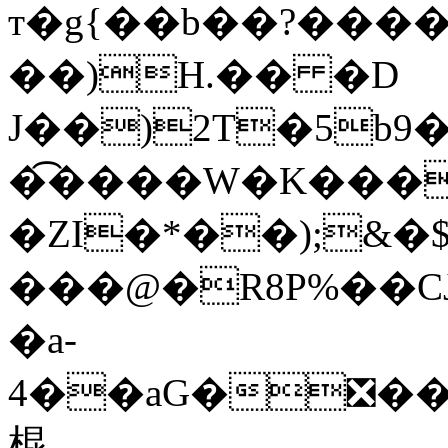
т�g{��b��?����
��)H.�� �D
J��)2T�5b9
�͡����W�K��
�ZI�*��);&�
���@�R8P%��C
�a-
4��aG�❎��
棍