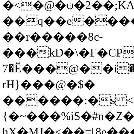
�<�@�ψ�2��;K
��q��e����
��r�����8c-
���kD�\�F�CPP
�7Ӗ���@��i�Χ˺�����ce�$g�)�w�Ơ�BP6������-
rH}���@�$�
������:�s <�
{�~���%iS�#n�Z
hX�MJ�<��=[8e�