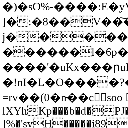
�)�sO%-����:E�y
]�:�8��V��͠
j�����
������l�6p�@`
����'�uKx���րu
�!nI�L�O����?
=rv��(0�n̵��c񀖪soo 
lXYhKp���b�d�PJ�
]%�'syH�����i89