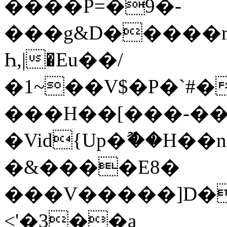
����P=�9�-
���g&D�����rj
Һ,|�Eu��/
�1~��V$�P�`#�
���H��[���-��t
�Vid{Up�ޫ��H��
�&����E8�
���V�����]D��
<'�3��a