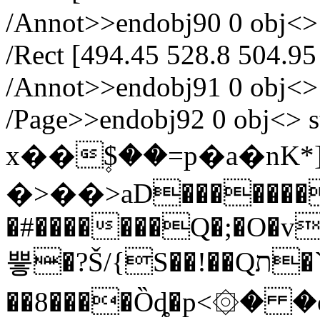
/Annot>>endobj90 0 obj<> /
/Rect [494.45 528.8 504.95
/Annot>>endobj91 0 obj<>
/Page>>endobj92 0 obj<> s
x��۪$��=p�a�nK
�>��>aD��������
�#�������Q�;�O�vN
쁳̵�?Š/{S��!��Qת�`U7����g({h?
��8����Ȍȡ�p<۞� 