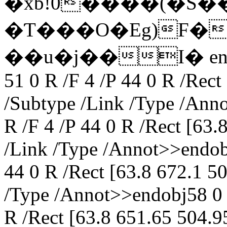
�xb!0����(�S�
�Ƭ���O�Eg)F� 
��u�j��I� endstre
51 0 R /F 4 /P 44 0 R /Rect
/Subtype /Link /Type /Ann
R /F 4 /P 44 0 R /Rect [63
/Link /Type /Annot>>endobj
44 0 R /Rect [63.8 672.1 5
/Type /Annot>>endobj58 0 o
R /Rect [63.8 651.65 504.9