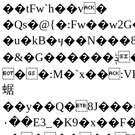
��tFw`h��v�
�Qs�@{�:Fw��w2
�u�kB�ӌ��N���8qN
�&�G������ݙ���rb'qV ���01�I
��:M�`x��:V
蜛
��y��Q�8J���
٠��E3_�K9�x��F�M��p