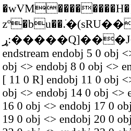
�wVM��������
zº�bu��.ֹ�(sRU
ړ:�����Q]���J�ܢ� RֵH����-�
endstream endobj 5 0 obj <
obj <> endobj 8 0 obj <> e
[ 11 0 R] endobj 11 0 obj 
obj <> endobj 14 0 obj <> 
16 0 obj <> endobj 17 0 ob
19 0 obj <> endobj 20 0 ob