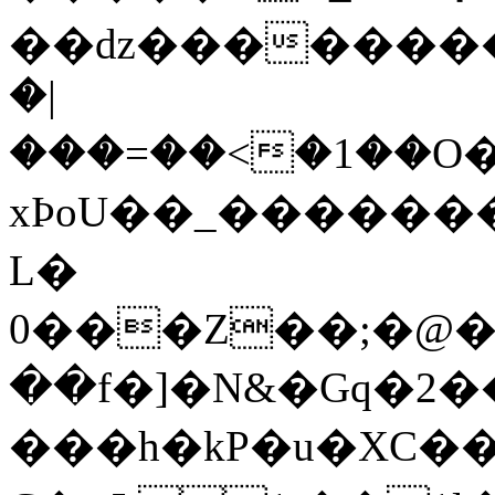
��ǳ��������7
�|
���=��<�1��O
xϷoU��_������
L�
0���Z��;�@�3`�A��
��f�]�
N&�Gq�2�
���h�kP�u�XC�