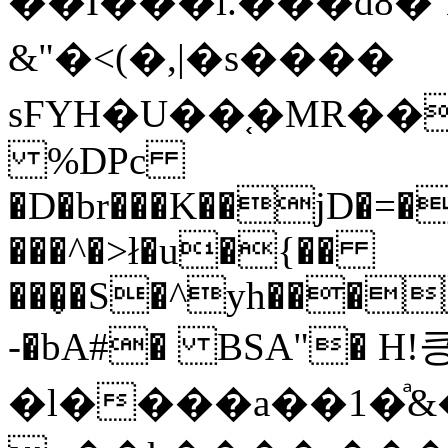
��I���i.���d8�`N
&"�<(�,|�s ����
sϜYH�U��֚�MR������Bl��i�Z$
%DPc
�D�br���K��jD�=�
���^�>ł�u�{��
���̥�S�^yh���
-�bA#� BSA"� H!
�l����a��1�ͣ&�h6I��Zʠ�