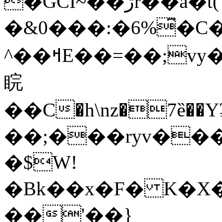
�GCI~��ڗr��a�t(
�&0���:�6%͆�C
^��ߞE��=��;vy����$��h @�me�1��m���c�*�`&�>B�fw�3�Wh�
睆
��C�h\nz�7ȅ��Yʡ�n̡t�a�����#ڞI$�n!O�^�'1��!
��;���ryv���
�$W!
�Bk��x�F� K�X�6eڣ�mg`k��PI���N~�q�w`M'~W��xXj�D�%N�g���{�<{5�x 
��'��}