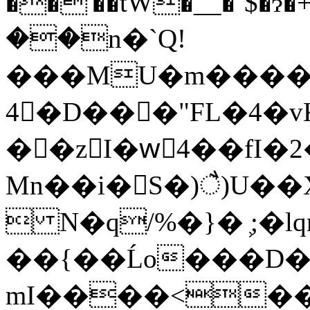
��'��tW�__�`$�ɂ
��n�`Q!
���MU�m�����w�$��*�48
4�D���"FL�4�v
��zI�wً4��fI�
Mn��i�S�)ै)U�
 N�q
/%�}� ̹;
��{��Ĺo���D�
mI����<��z