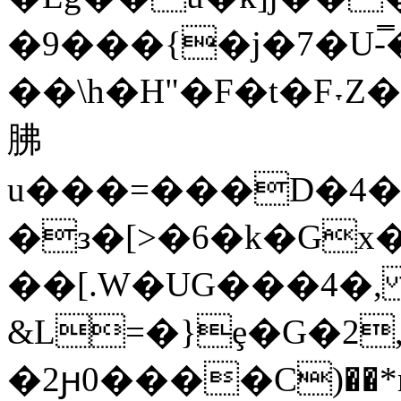
�9���{�j�7�U-
��\h�H"�F�t�F˕Z
胇
u���=���D�4�ߦ����ir���>���9_��XS��t��hj��Y_r���=�h��Ӿyn^�<��*� C<�[���_a�:�KC�J�$�b�Q��Ŷ�#� )#o+V��a��/c+y
�з�[>�6�k�Gx
��[.W�UG���4�,
&L=�}ȩ�G�2,
�2ԩ0����C)��*r�