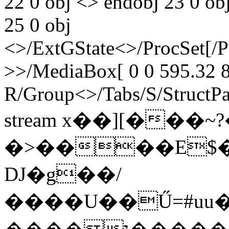
22 0 obj <> endobj 23 0 ob
25 0 obj
<>/ExtGState<>/ProcSet[/
>>/MediaBox[ 0 0 595.32 8
R/Group<>/Tabs/S/StructPa
stream x��][���
�>����E$
DJ�g��/
����U��Ű=#uu��E��c��y