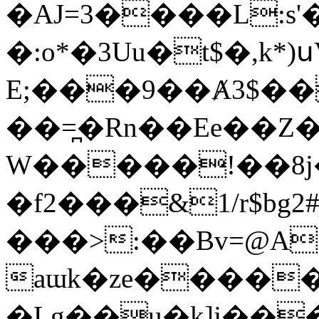
�AJ=3����
L:s
�:o*�3Uu�t$�,k*)
E;���9��Ⱥ3$��
��=̪�Rn��Ee��Z�
W�����!��8
�f2���&1/r$bg
���>:��Bv=@A
aɯk�ze����
�Lg��u�k]j��