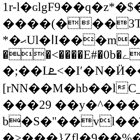
1r-l�ɢlgF9��q�z*
����(���3T
*�ޙUl�اI���m��0��f7��M��$ѳ�j!
��<����E#�0b�ے�oǐ 9
�;��Lܧ<�Iʹ�N�Ӥ��\GΧ!
[rNN��M
�hb��l
���29 ��y�^���ى(*��f�$�M�
b�S�''��vl�
�>���}Zfl�9��%