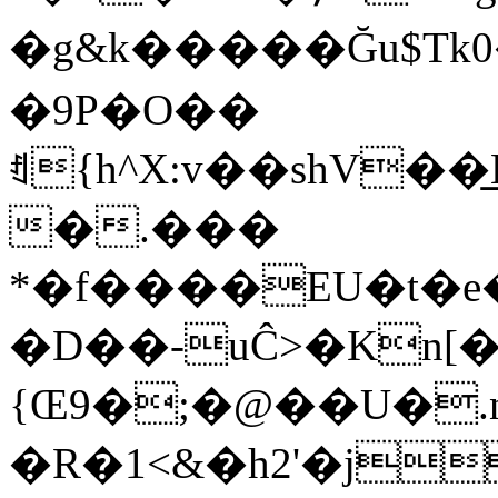
�g&k�����Ğu$Tk
�9P�O��
ꈓ{h^X:v��shV��
�.���
*�f����EU�t�e�
�D��-uĈ>�Kn[
{Œ9�;�@��U�
�R�1<&�h2'�j