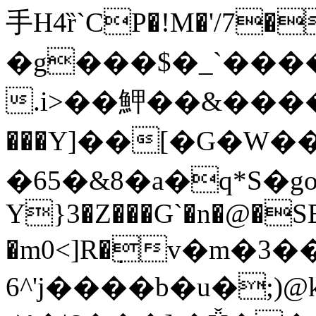
手H4ȑ`CP�!M�'/7
�g���$�_`����
.i>��魻��&���� 
���Y]��[�G�W�
�65�&8�a�q*S�go�
Y}3�Z���G`�n�@�SE
�m0<]R�݀v�m�3�
6^'j����b�u�;