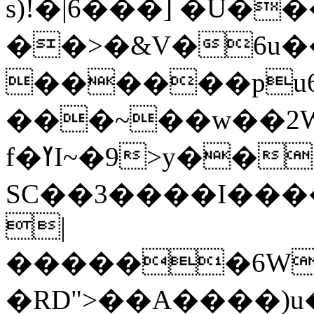
s)!�|6���] �Ǚ��
��>�&V�6u
������pu6
���~��w��2WH
f�ߌI~�9>y���Fs�s6c�����ki.V"�eo���{����mnZ�`�eO{v�AP��$B��)5)S&r�?
SC��3����I���
|
������6Wu
�RD">��A����