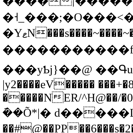
��������ן�|~��������>}
�˧_���;�O���<
�YޱN���s����~����~�}~�t�����ʻ����'�d������o����X/
�����������f�
���yƄj}��@ ��Գu
|y2����eV����� ���+
�����NER/^H@��/�
݇��Õ*|� d�����L
��#@��PP��6���s