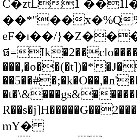
C�ztL1 ��1
��*"��x�%Q
eF�ı��/}�Z��
ផ=Ik�2��clo����
���,�o��(�t])�*�J
�
�5��#�;�k�O��,�n'
�t�\&���gs&�����h
R��s�j]H�����G��2���
mY�