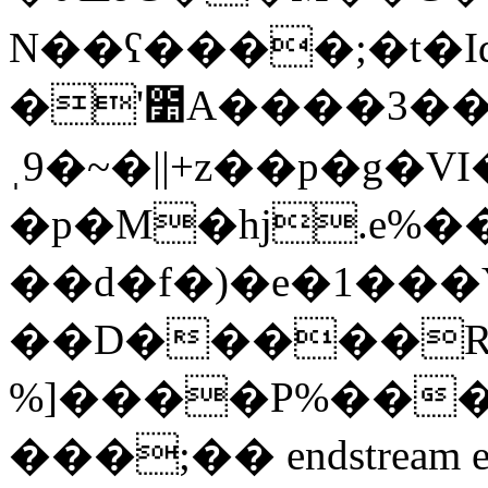
N��ʕ����;�t�I
�'೺A����3��Q�Gރ�.�;����m� 8�φZ��gv�W�ϡ)=�R�
ˌ9�~�||+z��p�g�V
�p�M�hj.e%�
��d�f�)�e�1���
��D�����R�
%]����P%��
���;�� endstream end