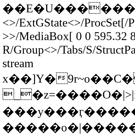
��E�U������ endstr
<>/ExtGState<>/ProcSet[/
>>/MediaBox[ 0 0 595.32 8
R/Group<>/Tabs/S/StructPa
stream
x��]Y�9r~o��C��YHټ@P�چXcd�a�0�Y�xV����7�
_�z=����O�|>
���y���ӷ����
�����o�|������כ���|�