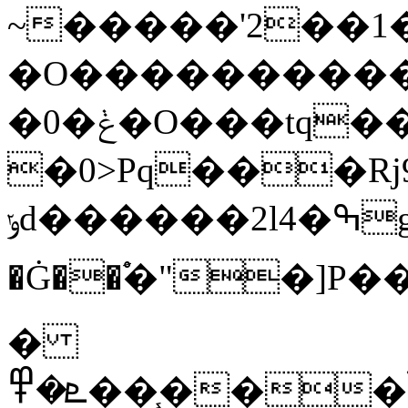
~�����'2��1
�O�����������
�0�ݟ�O���tq���ӝ��-0c:��
�0>Pq���Rj9
ݸd������2l4�ߒg
�Ġ��ࣴ�"�]P
�
ܧ�߾��֧���ݳ�x��T�B�yY��եFf�u�f���εR9R�κ���}A01r����e�h���dlW\ap�~�7