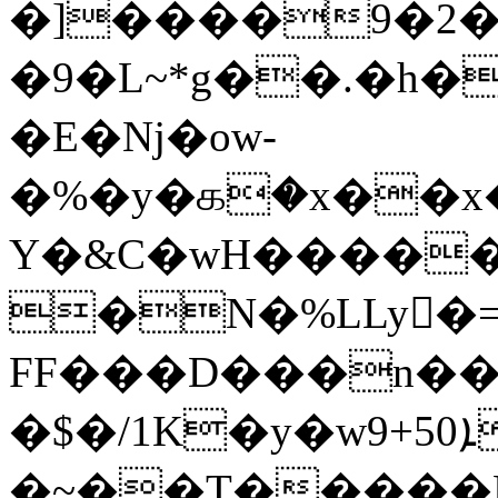
�]����9�2�
�9�L~*g��.�h�
�E�ǋ�ow-
�%�y�க�x��x�
Y�&C�wH������
�N�%LLy�=˒ ݰ!ř�
FF���D���n���
�$�/1
K�y�wܐ50+9Sr��j��%�0O��k��p�gʹ�
�~��T�����Fi