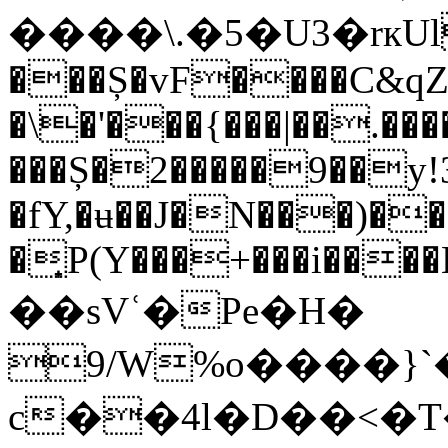
����\.�5�U3�rкUl
���Ș�vF����C&qZ
�\�'���{���|��.��
���Ș�2�����9��y!
�fY,�ʉ��J�N���)��
�͎P(Y���+���i����
��sVʿ�Pe�H�
9/W%o����}
c��4l�D��<�T