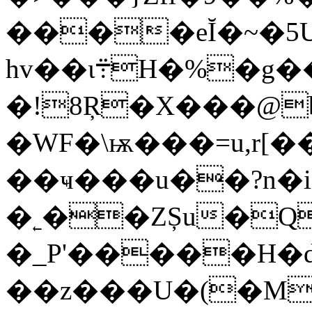
����eĬ�~�5
hv��ι܊H�%�g���u�KībK�OP g��
�!8Ŗ�X���@
�WF�\ѭ���=u,r[��܍���.Y�F2�������LQb����{����c��5��
��ҹ���u��?n�i
�˿��ZȘu�Q
�_P'�����H�d�B7
��z���U�(�M