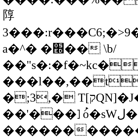
䧐
3���:r���C6;�>
a�^� �׭�� \b/
��"s�:�f�~kc�
���l��,��t
�;3,� T[קQN]�J��Λm�a�����|
��'���]ُo�sWل��h��(�-
�����������