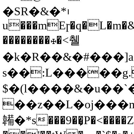
�SR�&�*᱾
u���mEɼ�q�L�m�
��������☩�<췔
�k�R��&�#���]
s��:L�����g.
$�(l����&�u��
��z��L�oj���m
韛�*s���9��̙P�<����Z}