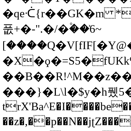
�qeᑣ{r��GK�m *
풊+�-".�/�۫��6͐~
[����Q�V[fIF[�
�X�ϙ�=S5�fUKk
��B��R!^M��z��
���}�L\l�$y�h퓄5�T(ر
trX'Ba^E�I����be
��z�,��p��N��jʈZ����