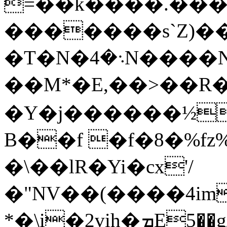
=��k����.���
�������s`Z)�
�T�N�܈�4N����N��-
��M*�E,��>��R�
�Y�j������½
B��f �f�8�%fz%
�\��lR�Yi�cx'/
�"NV��(����4im
*�\i�2vih�ܡE5��g/�{�3��L�I亘