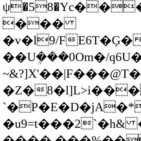
ψ�58�Yc��
���
�v�l9/FE6T�Ģ
��Uܴ��­�0Om�/q6U
~&?]X'��|F���@T
�Z�8�l]L>i����j��vࠂU��=
`�P�E�D�jA�
�u9=t���2`�h&
����.���%��