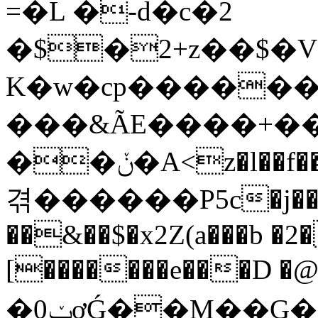
=�L �-d�c�2
�$�2+z��$�V
K�w�cp�����
���&ÃE����+��𛿕ߛ<�=j��i�.���}m�t��j����X��{"GO�m��N��vo'�lw*yπ�q
��ݩ�A<z�l��f����M����AP��@j���bWEQ���X^�3�UQ��gz��j�
겪������P5c�j����
��&��$�x2Z(a���b �2
[�������e���D �
�0ݖơǴ��M��G�R�����0�M�r�ΐ�