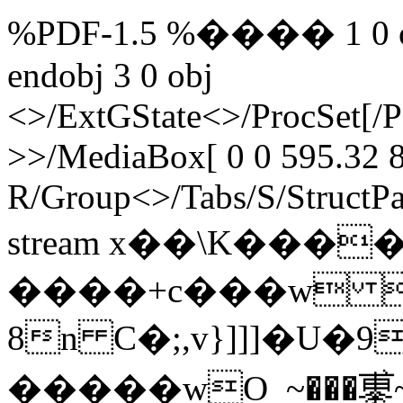
%PDF-1.5 %���� 1 0 obj
endobj 3 0 obj
<>/ExtGState<>/ProcSet[/
>>/MediaBox[ 0 0 595.32 8
R/Group<>/Tabs/S/StructPa
stream x��\K����
����+c���w 
8n C�;,v}]]]�U�
�����wO_~���鿿~