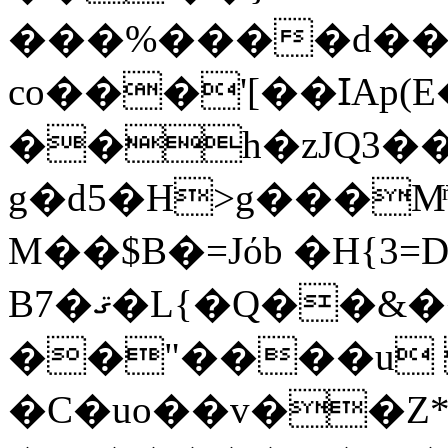
���%����d��
co���'[��ꞮAp(
��h�zJQ3�
g�d5�H>g���M
M��$B�=Jόb �H{3=D
B7�ޤ�L{�Q��&�����}
��"����u 
�C�uo��v��Z*