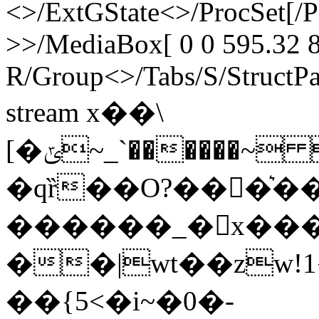
<>/ExtGState<>/ProcSet[/
>>/MediaBox[ 0 0 595.32 8
R/Group<>/Tabs/S/StructPa
stream x��\
[�ݶ~_`������~ :�^�)�E�<����!v�nQ�ߗ�H�G"gx��)$�z5��/
�qȑ��O?���͛�
������_�x��
��|wt��zw!1�
��{5<�i~�0�-