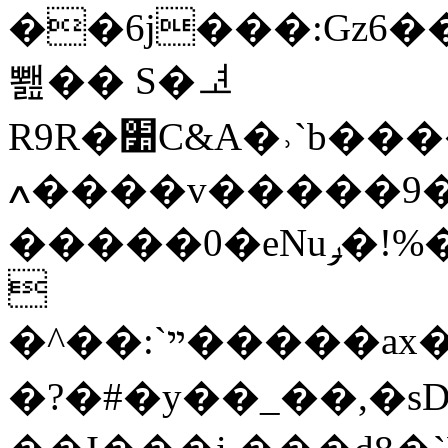
��6j���:Gz6�
뾆�� S�ᅽ
R9R�׺C&A�˒`b�����z^Ǝ���MN�^�W�\�?
ߍ����v�����9����?
�����0�eNuݛ�!%�Tg���I�n�|f�lo���C�ӷ���Jj���?q���3��QkN�h�B�vCbÎ�O���l(����*��K�`�E�:

�^��:`ײ�����ax���W����~P�>'vTr�B���>0H��9dh��.�6�n7�r���p��9�C���.
�?�#�y��_��,�s