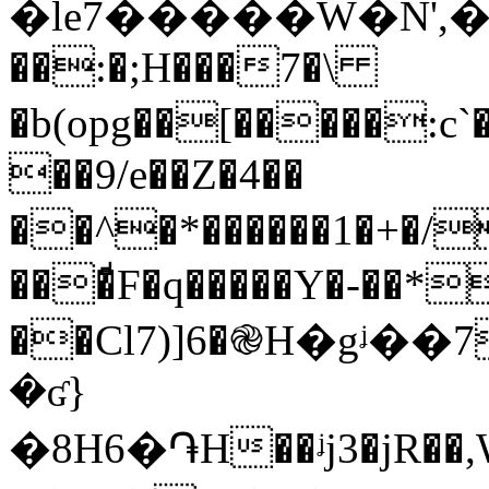
�le7�����W�N',�܋��R[���A3w30��gyY��֦�:1�K]�&���G���k�R#�8Gt�dx���
��:�;H���7�\
�b(opg��[�����:c
��9/e��Z�4��
��^�*������1�+�/BjjT��
���ͩF�q�����Y�-��*
��Cl7)]6�֎H�gᶨ��
�ʛ}
�8H6�֏H��ᶨj3�jR