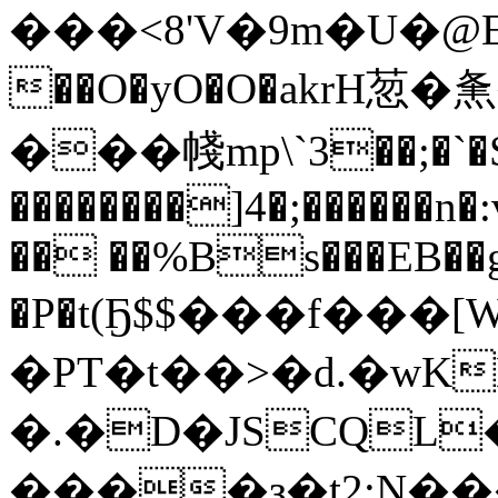
���<8'V�9m�U�@E�Z���i±H�����;��2x����y���܂��4��X
��O�yO�O�akrH䓤�
���帴mp\`3��;�`�S
��������]4�;������
�� ��%Bs���EB��
�P�t(Ҕ$$���f��
�PT�t��>�d.�wK
�.�D�JSCQL
����ҙ�t2;֖N�