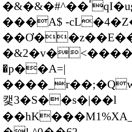
�&�&�#^��ٴqI�uʂx�`���*���|�l
���A$ -cL�4�Z
��Ơ��z��E��
�&2�v�<����P
�p��A=|
����_r��;�Qw
캧3 �S��s�|��l
��hK���M1%XA_Y��.�{��׬`�
�!,^0��6?