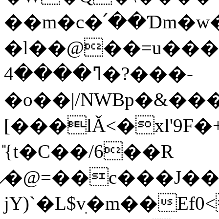
��m�c�՛��Ɗm�w�
�l��@��=u���
ߣ����4�?���-
�o��|/NWBp�&���,
[���lǍ<�xl'9F
̎{t�C��
/6��R
̷�@=��c���J��
jY)`�L$vׅ�m��Ε