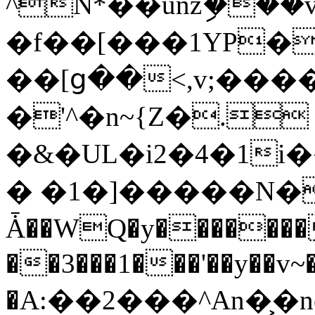
^N*��unzި���vi
�f��[���1YP�
��[ց��<,v;��
�'^�n~{Z�. 
�&�UL�i2�4�1i
� �1�]�����N���ޥ�
Ǡ��WQ�y���������A�2���,yܣ�ɜs�l�9��q��
��3���1���'��y��v~��2
�A:��2���^An�͕