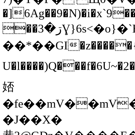
�]6Ag��9�N)�i�x`9���T�j�xi=������5B�T���

��ڗ�3Ɣ}6s<�o}�`B�R�R]l�ӣ�bI̤8蚆
��*��GI�z�����{
U�l����)Q���f�6U~�2��֜�γ��
娝
�fe��mV��mV��
�J��X�