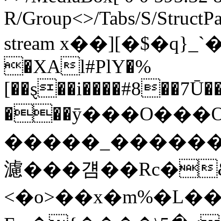
R/Group<>/Tabs/S/StructPa
stream x��][�$�q}_`�ü
�XAl#PlY�%
[��ȿ��i����#8��7Ū�
���ӯ���O���O
�����_������
濾���걤��Rc�
<�o>��x�m%�L��