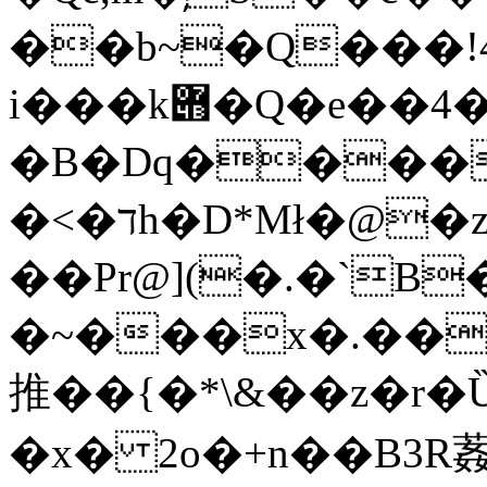
��b~�Q���!
i���k݋�Q�e��4�\� & V��KB��-
�B�Dq�����
�<�דh�D*Mł�@�z�TU����@�z^UUճ��J�Dz��e�8�:3�ip�NGnI
��Pr@](�.�`B
�~���x�.���
推��{�*\&��z�r�Ȕ
�x� 2o�+n��B3R葌