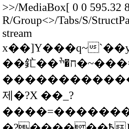
>>/MediaBox[ 0 0 595.32 8
R/Group<>/Tabs/S/StructPa
stream
x��]Y���q~`��
��釯��ח�ׯ�~���=|
�������������
제�?X ��_?
����=�������w/78���߿CIv�8�I8��{�����u
�