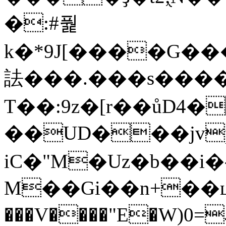
�:#풡
k�*9J[����G��
詓���.���s�����ܒs
T��:9z�[r��ůD
��UD���jv
iC�"M�Uz�b��i�
M��Gi��n+��ц
���V����"E�W)