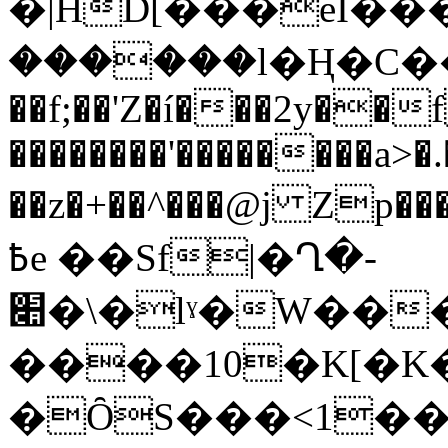
�|HD[���eI���I�gm
������l�Ң�C��ĺ
��f;��'Z�í���2y��
��������'��������a>�.
��z�+��^���@j Zp��
߿e ��Sf|�Ղ�-
׊�\�lˠ�W����B�{N��,�v# ��Hq��
����10�K[�K
�ȎS���<1��