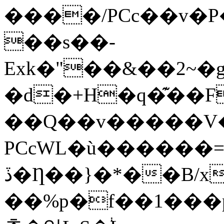
����/PCc��v�P
��s��-
Exk�"��&��2~�
�d�+H�q�͊��F
��Q��v�����V�
PCcWL�ù�����
ڏ�Ƞ��}�*��B/x����}
��%p�f��1���pE�xx��