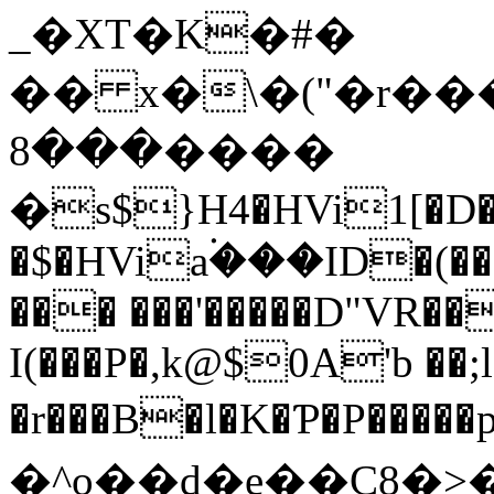
_�XT�K�#�
�� x�\�("�r����I�����h[z\��j�ߒ��П��=#
���8����
�s$}H4�HVi1[�D
�$�HVia۬���ID�(�
��� ���'�����D"VR����D< �ܝU
I(���P�,k@$0A'b ��;l
�r���B�l�K�Ƥ�P�����
�^o��d�e��C8�>