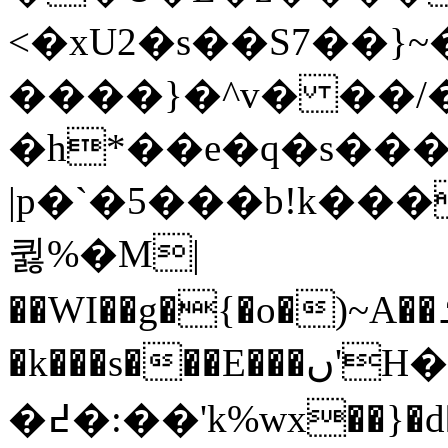
<�xU2�s��S7��}
����}�^v� ��
�h*��e�q�s���
|p�`�5���b!k��
큃%�M|
��WI��g�{�o�)~A��ߑ���I)~%p�}
�k���s���E���ں'H�J4c#֔Nv~�4�l}
�߄�:��'k%wx��}�d�V-?�簔�!