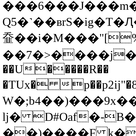
���6���J���m�
Q5�˺��вrS�ig�T�Ԯ�
䪞��i�M���"[%
��7�>����j�f�
��U�����R��
�TUx� p��p2ij
W�;b4��)���9x
ǉ� D#Oaf�-
��)����F k�