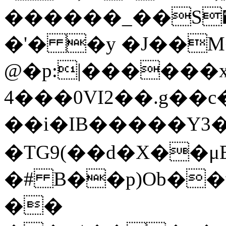
������_��S�V�������ǣ��YpȚ )i^l1g��ݓǴh5�iX��6�`
�'� �y �J��M�
@�p:|������
4���0VI2��.g��c��P�Q&Pΰh9C
��i�IB�����Y3�
�TG9(��d�X��μ
�# B��p)Ob��
��