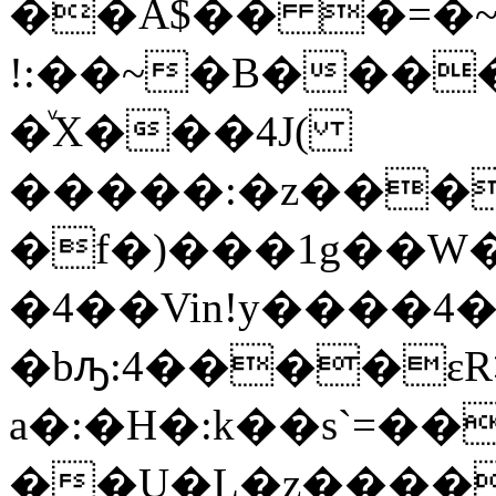
��A$�� �=�~
!:��~�B���
�ͮX���4J(
�����:�z���
�f�)���1g��W�
�4��Vin!y����4
�bԡ:4����ɛR
a�:�H�:k��s`=�
��U�L�z����