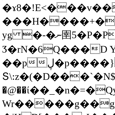
�ɤ8�!E<���v��
���H����+�T
yg �-�ނ圉5�P�P8�����?
Ӡ�rN�6Q���D 
��pڸ�p����}$��"4��U��'�ԸO�h2��ܧ�dDY��p�Ja��SՇG}
Տ\:z�(�D���`�N$
�@��ί��_�n�=�QyMp�
Wr�����g��g