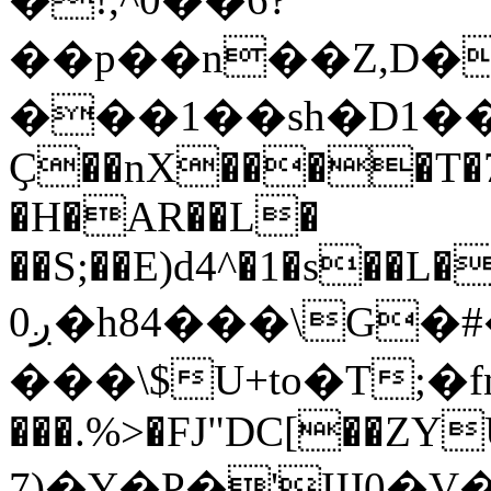
��p��n��Z,D�
���1��sh�D1��
Ҫ��nX����T�7
�H�AR��L�
��S;��E)d4^�1�s��L
ږ0�h84���\G�#�Tw/
���\$U+to�T;�fn�Fn6�
���.%>�FJ"DC[��ZY
(7�Y�P�'Щ0�V��8��ܫ���̮���/