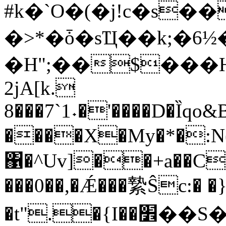
#k�`O�(�j!c�s�
�>*�ȱ�sҴ��k;�6½�ϩi���('
�H";��$���H-��'
2jA[k.
8���7`1˖�'����D�Ȉq
����X�My�*�:N
΁�^Uv]��+a��CX�
���0��,�Ǽ���縶Ŝc:� �
�t".�{I��׾��S�p�Oġbf&����b��}9=�