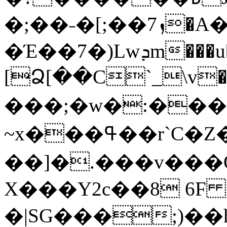
�;��˗�[;��7ܙ�A��z�-��}[/
�Έ��7�)Lwܕm���u�/;
[Ձ[��C`_\v�
���;�w�:�
~x���ߟ��r`C�Z�j �uJ�Jf�褝
��]�.���v���Q
X���Y2c��8 6F 
�|SG���;)�