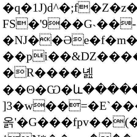
�q�1J)d^�;f�Z
FS�'9��G˴��-
��pi��&Ǳ����
�R����녪
��Θ�Ѡ�և�����
]3�w��=�E`���ݖ|~Gb
옭'�G���fpv��