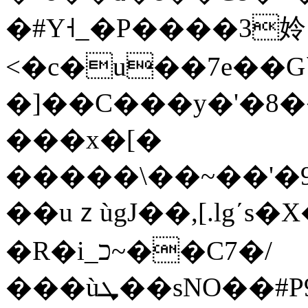
�#Y˧_�P����3姈
<�c�u��7e��G`�
�]��C���y�'�8�
���x�[�
�����\��~��'�9�
��uｚùgJ��,[.lgʹs�X��ڽ�
�R�i_כ~��C7�/
���ùܜ��sNO��#P9k7���1��� ~}