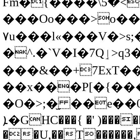
Fm�{����\ߘ�����>�5�L�����y�~��kR3�ge�i��I��q���S��?
���Oo���>o���ϟ�3�R>~���ޗr�a
۷u���l«���V�>s
�^
���&��+7ExT�
��x���P[�{���
�O�>;�̫ ��e��
ܐ�GHC���{ �' )��
���
��U,��T������, m