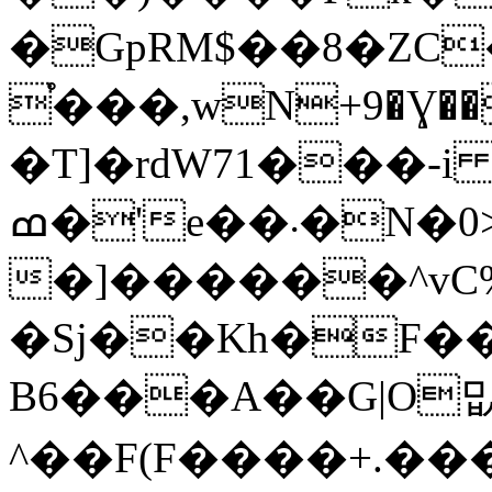
�GpRM$��8�ZC
֯���,wN+9�Ɣ��bz-��
�T]�rdW71���-i 
ߘ�'e��܁�N�0>+fBt(�cPhD�Pt��!)���i��'�+MS
�]������^v
�Sj��Kh�F��
B6���A��G|O
^��F(F����+.���