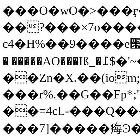
���O�wO�>���
��?���×7o���
c4�H%��9����e՗�w����t׾��{:��V�~��CI
�|�����AO���Iß_�߁$�'~��Y�cOE���
��Zn�X.��(iom;�UO�d=���!Dێ4̼��z�����
���r%.��G��Fp*;"
��=4cL-���Q�
���7]�����痗Ͽ