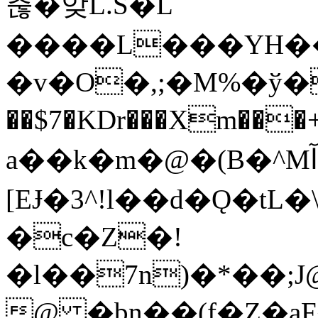
춚�앚L.S�֔L
����L���YH��6�>>
�v�O�,;�M%�ў�
��$7�KDr���Xm���+�v/Q��e�Zט�F��حuX�+��@�(�Q�{��6���W��m4�h�Z���
a��k�m�@�(B�^MآH��Up���W
[EɈ�3^!l��d�Ǫ�tL�\
�c�Z�!
�l��7n)�*��;
@ �bn��(f�Z�a