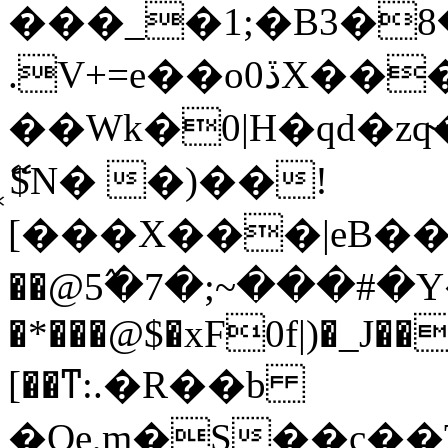
���_�1;�Bܢ�8�3�K�f�Ai��[�cv�Ӿ=�����j1f�QX:����Mf�Q2�$��'�K�D]@�EG�ʚ�|
.V+=e��o0ڏX���g
��Wk�0|H�qd�zq̴
ޭ͓$N� �)��!
[���X���|eB�����b��dՉP
��@5߬�7�;~���#�Y�
�*���@$�xF0f|)�_J�
[��ͳ:.�R��b
�Qe,m�̦S��c�