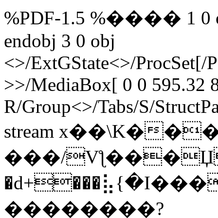
%PDF-1.5 %���� 1 0 obj
endobj 3 0 obj
<>/ExtGState<>/ProcSet[/
>>/MediaBox[ 0 0 595.32 8
R/Group<>/Tabs/S/StructPa
stream x��\K���
���/Vƪ���Џ'
�d+���⣧{�I��
��������?