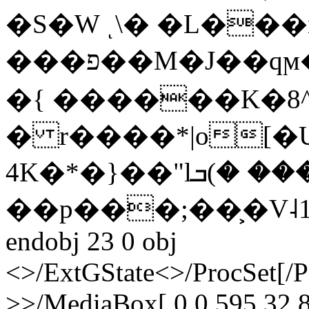
�S�W ͺ\� �L��
���פ��M�J��qϻ����yǅ{˼㋐�]�񅎐�$n'` ?
�{ ������K�8^3K��ޟ�
� r����*|o[�U�
4K�*�}��"lނ��� �)ܒ��fF{~Z$�[
��p���;��͕�V˨1
endobj 23 0 obj
<>/ExtGState<>/ProcSet[/
>>/MediaBox[ 0 0 595.32 8