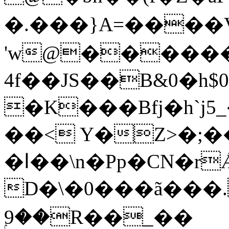
�.���}A=����
'w@�������
4f��JS��B&0�h
�K���Bfj�h`j
��< Y�Z>�;
�ا��\n�Pp�CN�rǢ�T.>�M��T.��S�^=��"��\G�Ґ��S���~
D�\�0���ã���.
ۭ9��R��_��